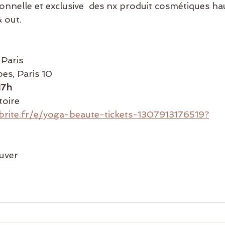
onnelle et exclusive  des nx produit cosmétiques h
& out.
Paris
es, Paris 10
17h
toire
brite.fr/e/yoga-beaute-tickets-1307913176519?
uver