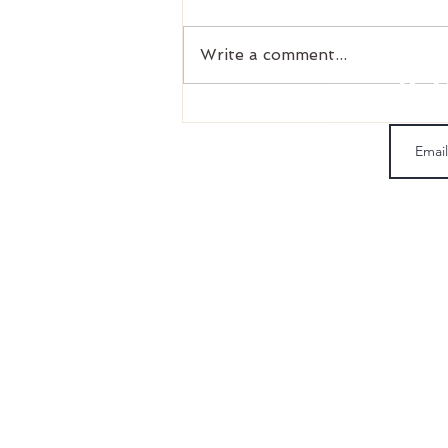
Write a comment...
S'
ATELIER YOGA DU VISAGE