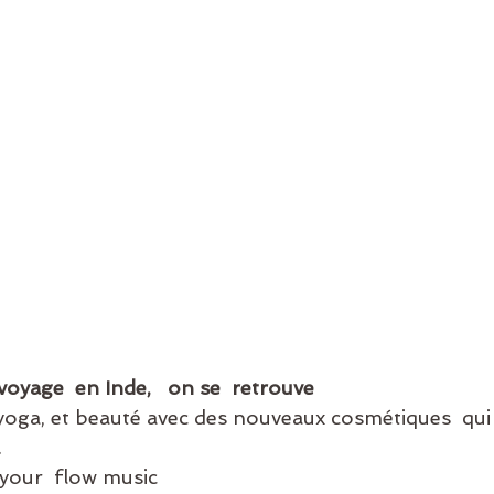
oyage  en Inde,   on se  retrouve
ga, et beauté avec des nouveaux cosmétiques  qui
.
 your  flow music