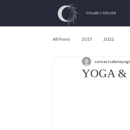
YOGART L'ATELIER
All Posts
2021
2022
contactvalerieyog
YOGA &