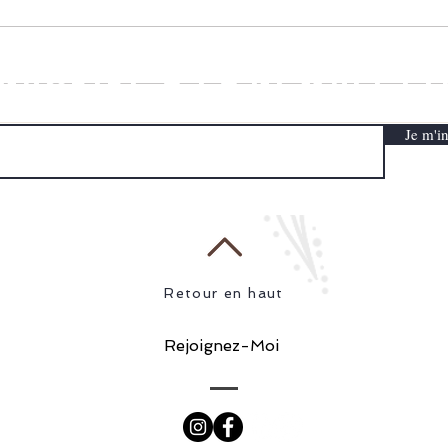
INNE
inscrire à la
Newslett
Retraite dans le désert Marocain
Je m'in
du 2 au 9 novembre 2025
Retour en haut
Rejoignez-Moi