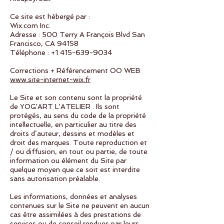
Ce site est hébergé par :
Wix.com Inc.
Adresse : 500 Terry A François Blvd San
Francisco, CA 94158
Téléphone :
+1 415-639-9034
Corrections + Référencement OO WEB
www.site-internet-wix.fr
Le Site et son contenu sont la propriété
de YOG'ART L'ATELIER . Ils sont
protégés, au sens du code de la propriété
intellectuelle, en particulier au titre des
droits d’auteur, dessins et modèles et
droit des marques. Toute reproduction et
/ ou diffusion, en tout ou partie, de toute
information ou élément du Site par
quelque moyen que ce soit est interdite
sans autorisation préalable.
Les informations, données et analyses
contenues sur le Site ne peuvent en aucun
cas être assimilées à des prestations de
services ou de conseil rendues par leurs