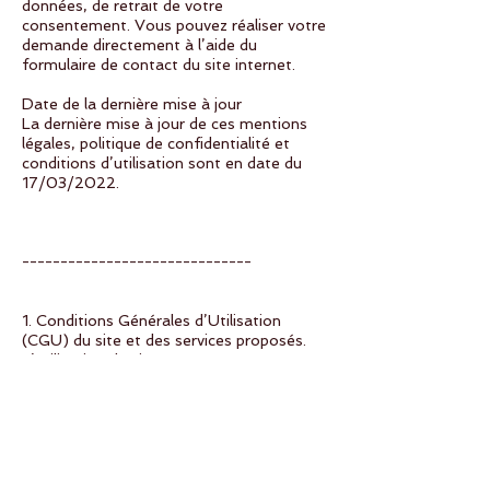
données, de retrait de votre
consentement. Vous pouvez réaliser votre
demande directement à l’aide du
formulaire de contact du site internet.
Date de la dernière mise à jour
La dernière mise à jour de ces mentions
légales, politique de confidentialité et
conditions d’utilisation sont en date du
17/03/2022.
------------------------------
1. Conditions Générales d’Utilisation
(CGU) du site et des services proposés.
L’utilisation du site
https://www.yogartlatelier.com/
implique
de la part de son visiteur utilisateur
l’acceptation pleine et entière des
conditions générales d’utilisation ci-
dessous décrites.
Ces (CGU) sont susceptibles d’être