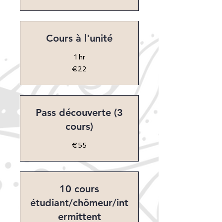
Cours à l'unité
1 hr
22
€22
euros
Pass découverte (3
cours)
55
€55
euros
10 cours
étudiant/chômeur/int
ermittent