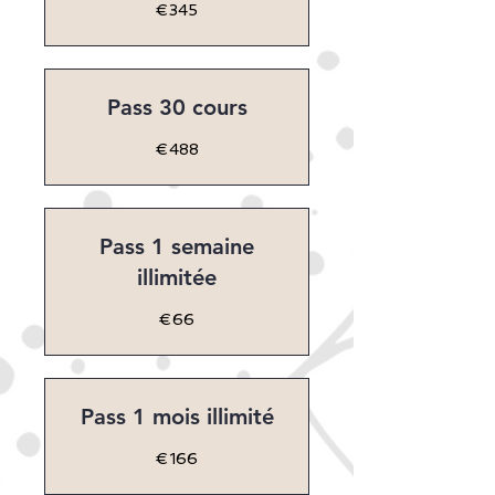
345
€345
euros
Pass 30 cours
488
€488
euros
Pass 1 semaine
illimitée
66
€66
euros
Pass 1 mois illimité
166
€166
euros