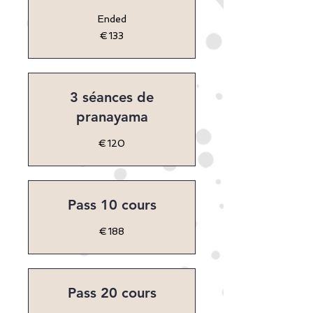
Ended
133
€133
euros
3 séances de
pranayama
120
€120
euros
Pass 10 cours
188
€188
euros
Pass 20 cours