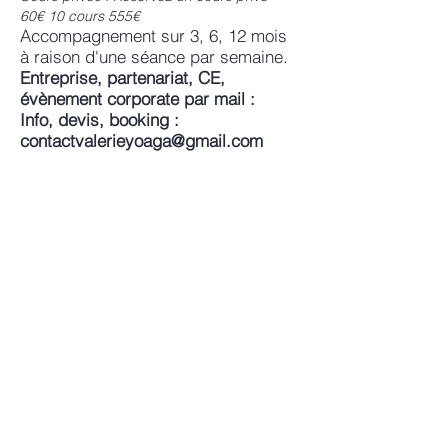
60€
10 cours 555€
Accompa
gnement sur 3, 6, 12 mois
à raison d'un
e séance par semaine.
Entreprise, partenariat, CE,
é
vènement corporate par mail :
Info, devis, booking :
contactvalerieyoaga@gmail.com
Information sur les abonnements
Les Pass et abonnements sont nominatifs
et sont décomptés à partir du jour de
l'achat du premier cours, non
remboursables et non échangeables.
Les pass séances offre une séance à
chaque personne nouvelle accompagnée
qui s'inscrit.
Politique d'annulation au bout de la
deuxième annulation, le cours sera
décompté de la carte.
Pass 5 cours, valable 3 mois